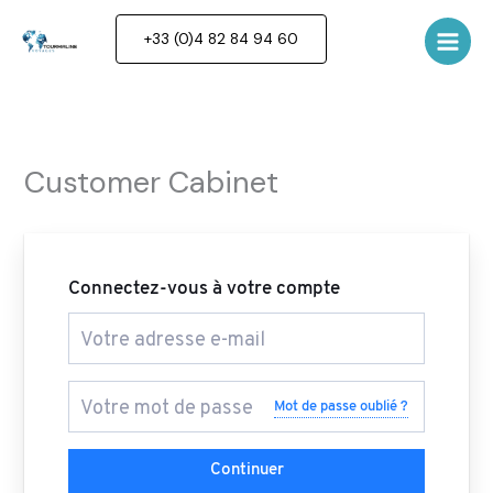
Aller
au
+33 (0)4 82 84 94 60
contenu
Customer Cabinet
Connectez-vous à votre compte
Mot de passe oublié ?
Continuer